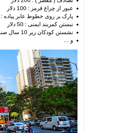
تصادف ( مقصر ) : 200 دلار
عبور از چراغ قرمز : 100 دلار
پارک بر روی خطوط عابر پیاده : 400 دلار
نبستن کمربند ایمنی : 50 دلار
نشستن کودکان زیر 10 سال صندلی جلو : 300 دلار
و …